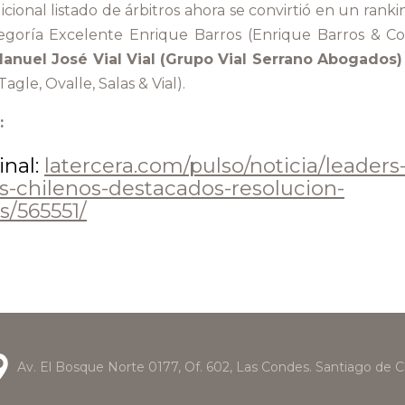
icional listado de árbitros ahora se convirtió en un rank
egoría Excelente Enrique Barros (Enrique Barros & Com
anuel José Vial Vial (Grupo Vial Serrano Abogados
Tagle, Ovalle, Salas & Vial).
:
inal:
latercera.com/pulso/noticia/leaders
s-chilenos-destacados-resolucion-
s/565551/
Av. El Bosque Norte 0177, Of. 602, Las Condes. Santiago de C