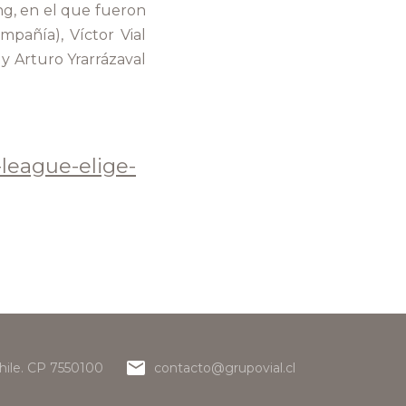
ing, en el que fueron
pañía), Víctor Vial
)
y Arturo Yrarrázaval
-league-elige-
hile. CP 7550100
contacto@grupovial.cl