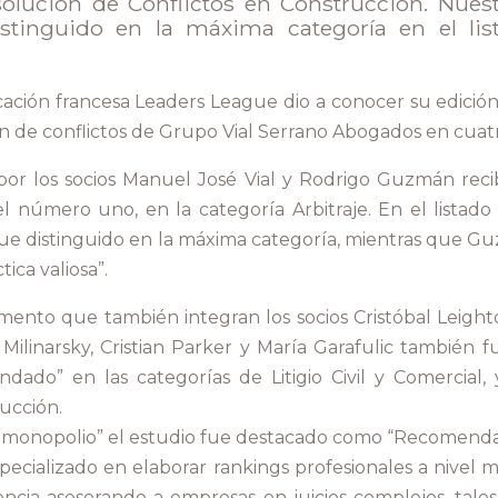
solución de Conflictos en Construcción. Nues
istinguido en la máxima categoría en el li
icación francesa Leaders League dio a conocer su edició
n de conflictos de Grupo Vial Serrano Abogados en cuatr
por los socios Manuel José Vial y Rodrigo Guzmán recibi
l número uno, en la categoría Arbitraje. En el listado
l fue distinguido en la máxima categoría, mientras que 
ica valiosa”.
ento que también integran los socios Cristóbal Leighto
 Milinarsky, Cristian Parker y María Garafulic también
dado” en las categorías de Litigio Civil y Comercial,
ucción.
timonopolio” el estudio fue destacado como “Recomend
specializado en elaborar rankings profesionales a nivel 
cia asesorando a empresas en juicios complejos, tales c