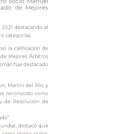
tro socio Manuel
stado de Mejores
n 2021 destacando al
o categorías.
ó la calificación de
 de Mejores Árbitros
Guzmán fue destacado
n, Martín del Río, y
 fue reconocido como
 y de Resolución de
ado”.
mundial, destacó que
omo litigios civiles,