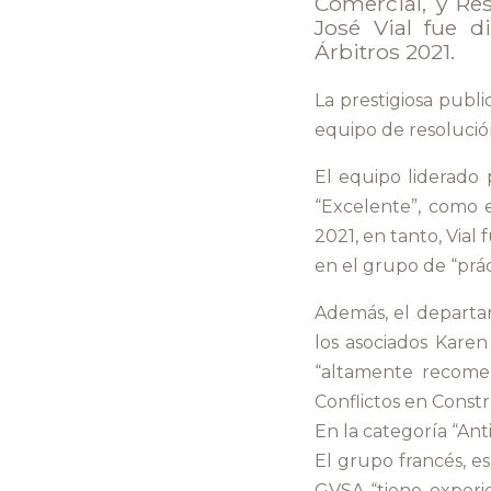
Comercial, y Re
José Vial fue d
Árbitros 2021.
La prestigiosa publ
equipo de resolució
El equipo liderado 
“Excelente”, como e
2021, en tanto, Via
en el grupo de “práct
Además, el departam
los asociados Karen
“altamente recomen
Conflictos en Constr
En la categoría “An
El grupo francés, e
GVSA “tiene experien